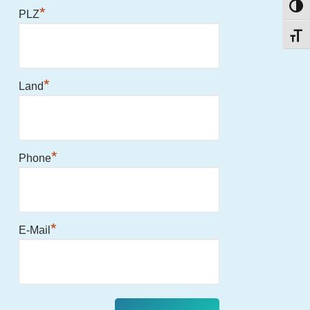
Umsc
*
PLZ
Schri
*
Land
*
Phone
*
E-Mail