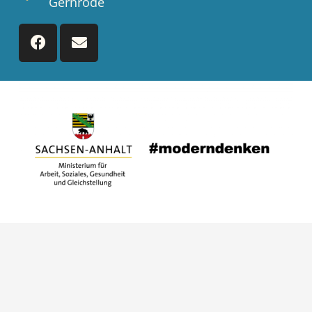
Gernrode
© 2021 Sportverein (BRSV) „SINE-CURA“ e.V.
| Created by medienDESIGN Ingo
Wiederhold