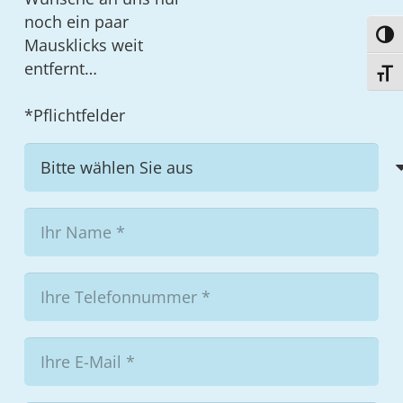
noch ein paar
Umsc
Mausklicks weit
entfernt…
Schri
*Pflichtfelder